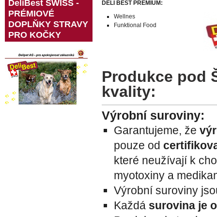
DeliBest SWISS -
DELI BEST PREMIUM:
PRÉMIOVÉ
Wellnes
DOPLŇKY STRAVY
Funktional Food
PRO KOČKY
Produkce pod Š
kvality:
Výrobní suroviny:
Garantujeme, že
výr
pouze od
certifiko
které neužívají k ch
myotoxiny a medika
Výrobní suroviny js
Každá
surovina je 