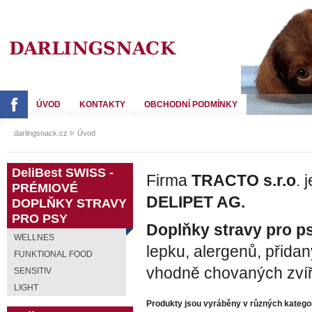
DARLING SNACK
ÚVOD
KONTAKTY
OBCHODNÍ PODMÍNKY
darlingsnack.cz
Úvod
DeliBest SWISS -
Firma
TRACTO s.r.o
. 
PRÉMIOVÉ
DELIPET AG.
DOPLŇKY STRAVY
PRO PSY
Doplňky stravy pro p
WELLNES
lepku, alergenů, přida
FUNKTIONAL FOOD
vhodně chovaných zvíř
SENSITIV
LIGHT
Produkty jsou vyráběny v různých katego