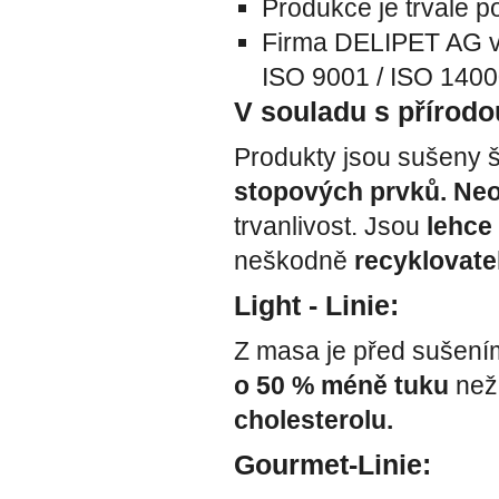
Produkce je trvale 
Firma DELIPET AG v
ISO 9001 / ISO 140
V souladu s přírodo
Produkty jsou sušeny
stopových prvků.
Neo
trvanlivost. Jsou
lehce 
neškodně
recyklovate
Light - Linie:
Z masa je před sušení
o 50 % méně tuku
než 
cholesterolu.
Gourmet-Linie: