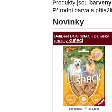
Produkty jsou
barveny
Přírodní barva a přitaž
Novinky
DeliBest DOG SNACK pamlsky
pro psy KUŘECÍ
dostupnost:
skladem