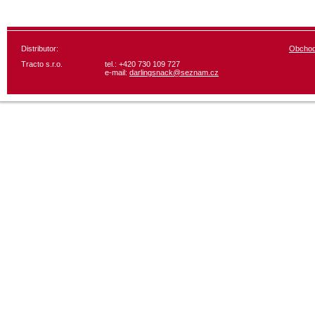
Distributor:
Obchod
Tracto s.r.o.
tel.: +420 730 109 727
e-mail:
darlingsnack@seznam.cz