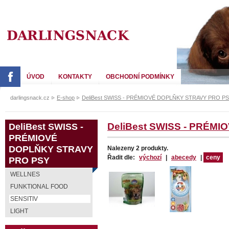
DARLING SNACK
ÚVOD
KONTAKTY
OBCHODNÍ PODMÍNKY
darlingsnack.cz
E-shop
DeliBest SWISS - PRÉMIOVÉ DOPLŇKY STRAVY PRO P
DeliBest SWISS -
DeliBest SWISS - PRÉM
PRÉMIOVÉ
DOPLŇKY STRAVY
Nalezeny 2 produkty.
Řadit dle:
výchozí
|
abecedy
|
ceny
PRO PSY
WELLNES
FUNKTIONAL FOOD
SENSITIV
LIGHT