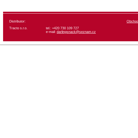
Distributor:
Obchod
Tracto s.r.o.
tel.: +420 730 109 727
e-mail:
darlingsnack@seznam.cz