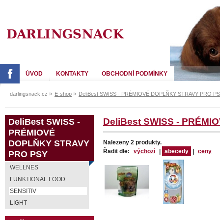
DARLING SNACK
ÚVOD
KONTAKTY
OBCHODNÍ PODMÍNKY
darlingsnack.cz
E-shop
DeliBest SWISS - PRÉMIOVÉ DOPLŇKY STRAVY PRO P
DeliBest SWISS -
DeliBest SWISS - PRÉM
PRÉMIOVÉ
DOPLŇKY STRAVY
Nalezeny 2 produkty.
Řadit dle:
výchozí
|
abecedy
|
ceny
PRO PSY
WELLNES
FUNKTIONAL FOOD
SENSITIV
LIGHT