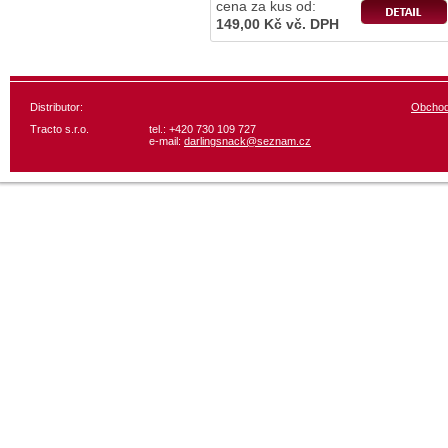
cena za kus od:
149,00 Kč vč. DPH
Distributor:
Obchod
Tracto s.r.o.
tel.: +420 730 109 727
e-mail:
darlingsnack@seznam.cz