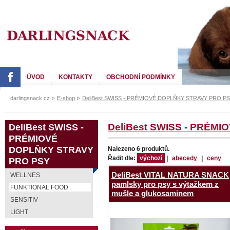
DARLING SNACK
ÚVOD
KONTAKTY
OBCHODNÍ PODMÍNKY
darlingsnack.cz
E-shop
DeliBest SWISS - PRÉMIOVÉ DOPLŇKY STRAVY PRO P
DeliBest SWISS -
DeliBest SWISS - PRÉM
PRÉMIOVÉ
DOPLŇKY STRAVY
Nalezeno 6 produktů.
Řadit dle:
výchozí
|
abecedy
|
ceny
PRO PSY
DeliBest VITAL NATURA SNACK
WELLNES
pamlsky pro psy s výtažkem z
FUNKTIONAL FOOD
mušle a glukosaminem
SENSITIV
LIGHT